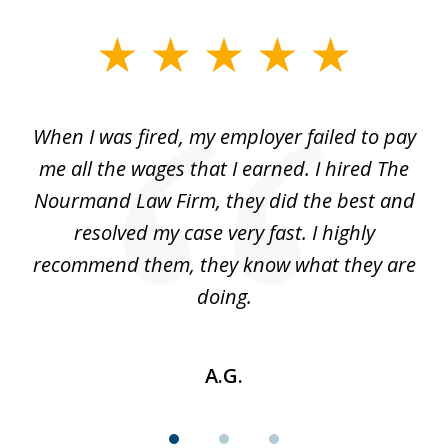
slide
1
of
at
When I was fired, my employer failed to pay
I
3
ve
me all the wages that I earned. I hired The
t
 I
Nourmand Law Firm, they did the best and
in
nd
resolved my case very fast. I highly
w
recommend them, they know what they are
doing.
A.G.