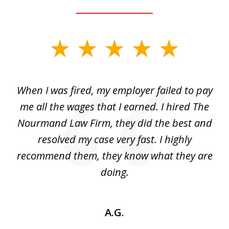
slide
1
of
at
When I was fired, my employer failed to pay
I
3
ve
me all the wages that I earned. I hired The
t
 I
Nourmand Law Firm, they did the best and
in
nd
resolved my case very fast. I highly
w
recommend them, they know what they are
doing.
A.G.