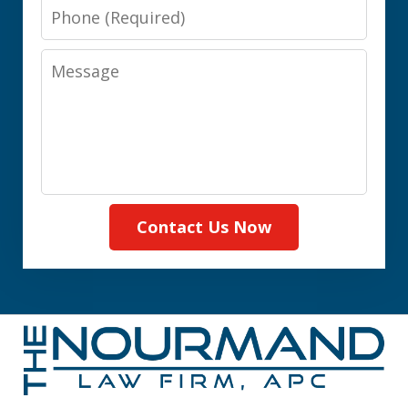
Phone
Message
Contact Us Now