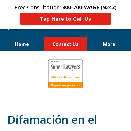
Free Consultation:
800-700-WAGE (9243)
Tap Here to Call Us
Home
Contact Us
More
Luchamos Por los Derechos
slide
de los Empleados
1
of
10
Difamación en el