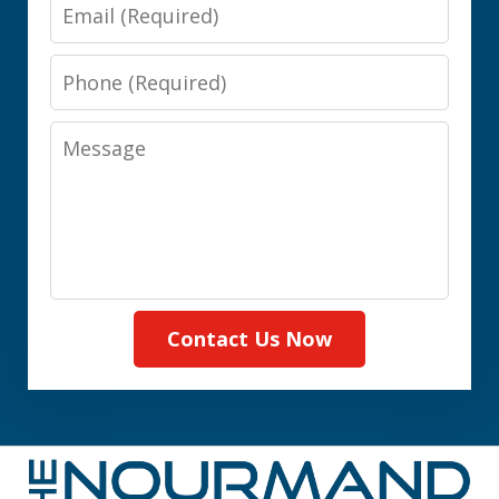
Email
Phone
Message
Contact Us Now