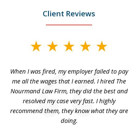
Client Reviews
slide
1
of
at
When I was fired, my employer failed to pay
I
3
ve
me all the wages that I earned. I hired The
t
 I
Nourmand Law Firm, they did the best and
in
nd
resolved my case very fast. I highly
w
recommend them, they know what they are
doing.