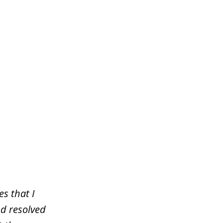
s that I
nd resolved