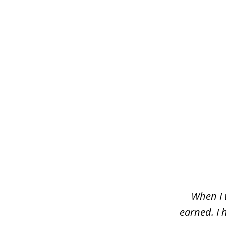
slide
1
of
3
When I 
earned. I 