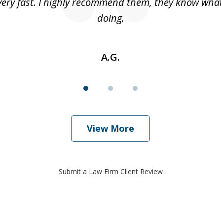
very fast. I highly recommend them, they know what
doing.
A.G.
View More
Submit a Law Firm Client Review