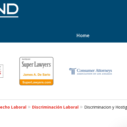
Home
 los Derechos
ados
echo Laboral
Discriminación Laboral
Discriminacion y Host