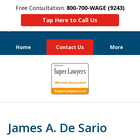
Free Consultation:
800-700-WAGE (9243)
Tap Here to Call Us
Home
Contact Us
More
Luchamos Por los Derechos
slide
de los Empleados
1
of
10
James A. De Sario