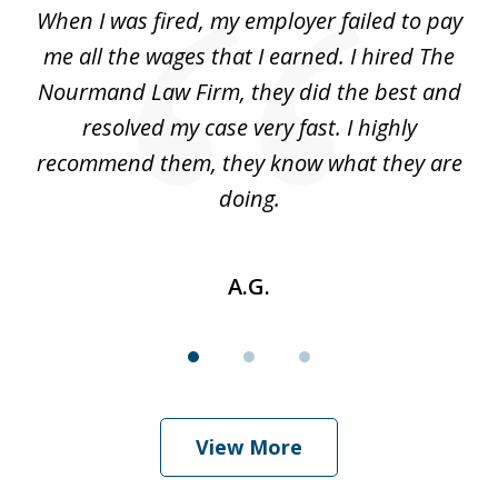
at
When I was fired, my employer failed to pay
I
3
ve
me all the wages that I earned. I hired The
t
 I
Nourmand Law Firm, they did the best and
in
nd
resolved my case very fast. I highly
w
recommend them, they know what they are
doing.
A.G.
View More